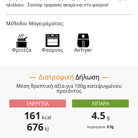
ηλιέλαιο... Σούπερ τραγανές ακόμα και στο φούρνο!
Μέθοδοι Μαγειρέματος:
Φριτέζα
Φούρνος
Airfryer
Διατροφική
Δήλωση
Μέση θρεπτική αξία για 100g κατεψυγμένου
προϊόντος
ΕΝΈΡΓΕΙΑ
ΛΙΠΑΡΆ
161
4.5
kcal
g
676
Κορεσμένα:
0.5g
kJ