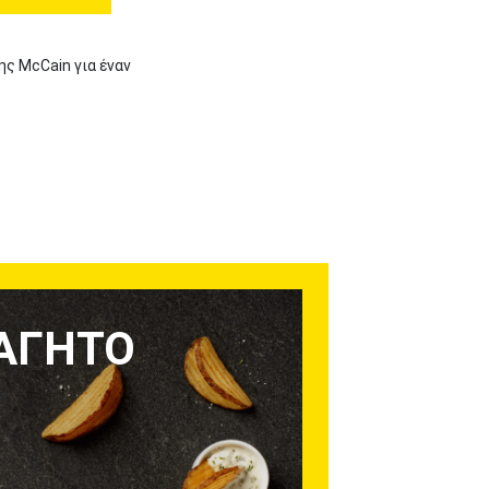
ης McCain για έναν
ΑΓΗΤΌ