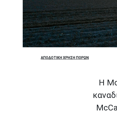
ΑΠΟΔΟΤΙΚΉ ΧΡΉΣΗ ΠΌΡΩΝ
Η Mc
καναδ
McCai