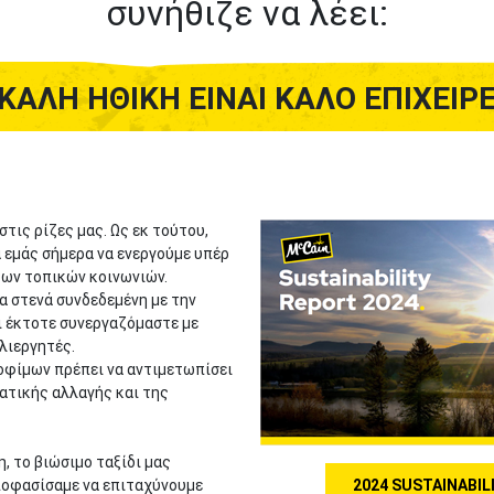
συνήθιζε να λέει:
 ΚΑΛΉ ΗΘΙΚΉ ΕΊΝΑΙ ΚΑΛΌ ΕΠΙΧΕΙΡΕ
στις ρίζες μας. Ως εκ τούτου,
α εμάς σήμερα να ενεργούμε υπέρ
των τοπικών κοινωνιών.
α στενά συνδεδεμένη με την
ι έκτοτε συνεργαζόμαστε με
λιεργητές.
ροφίμων πρέπει να αντιμετωπίσει
ατικής αλλαγής και της
, το βιώσιμο ταξίδι μας
Αποφασίσαμε να επιταχύνουμε
2024 SUSTAINABIL