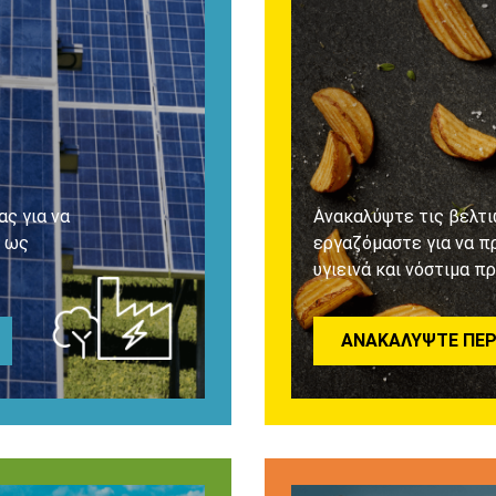
ς για να
Ανακαλύψτε τις βελτι
ί ως
εργαζόμαστε για να π
υγιεινά και νόστιμα π
ΑΝΑΚΑΛΎΨΤΕ ΠΕΡ