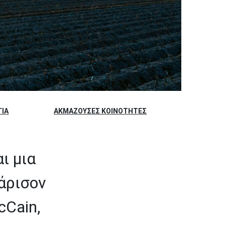
ΓΊΑ
ΑΚΜΆΖΟΥΣΕΣ ΚΟΙΝΌΤΗΤΕΣ
ι μια
άρισον
Cain,